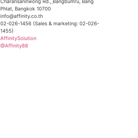
Charansanitwong Rd., ฺBangbumru, Bang
Phlat, Bangkok 10700
info@affinity.co.th
02-026-1456 (Sales & marketing: 02-026-
1455)
AffinitySolution
@Affinity88