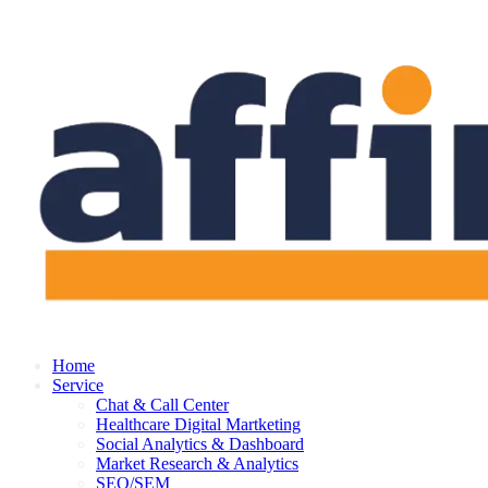
Skip
to
content
Home
Service
Chat & Call Center
Healthcare Digital Martketing
Social Analytics & Dashboard
Market Research & Analytics
SEO/SEM