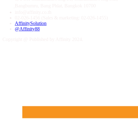
ฺBangbumru, Bang Phlat, Bangkok 10700
info@affinity.co.th
02-026-1456 (Sales & marketing: 02-026-1455)
AffinitySolution
@Affinity88
Copyright @ Published by Affinity 2024.