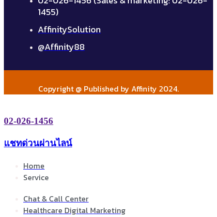
02-026-1456 (Sales & marketing: 02-026-
1455)
AffinitySolution
@Affinity88
Copyright @ Published by Affinity 2024.
02-026-1456
แชทด่วนผ่านไลน์
Home
Service
Chat & Call Center
Healthcare Digital Marketing