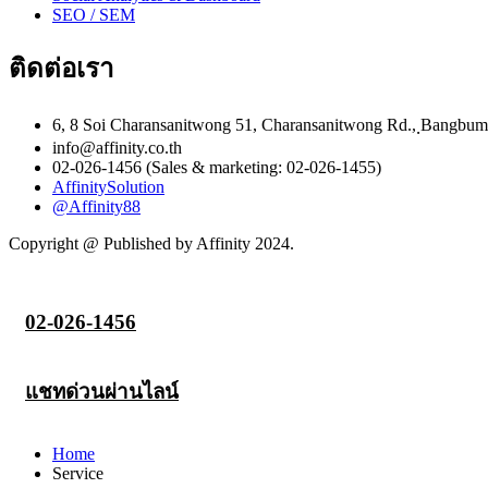
SEO / SEM
ติดต่อเรา
6, 8 Soi Charansanitwong 51, Charansanitwong Rd., ฺBangbu
info@affinity.co.th
02-026-1456 (Sales & marketing: 02-026-1455)
AffinitySolution
@Affinity88
Copyright @ Published by Affinity 2024.
02-026-1456
แชทด่วนผ่านไลน์
Home
Service