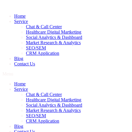
Skip
to
content
Home
Service
Chat & Call Center
Healthcare Digital Martketing
Social Analytics & Dashboard
Market Research & Analytics
SEO/SEM
CRM Application
Blog
Contact Us
Menu
Home
Service
Chat & Call Center
Healthcare Digital Martketing
Social Analytics & Dashboard
Market Research & Analytics
SEO/SEM
CRM Application
Blog
Contact Us