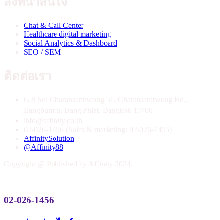
สิ่งที่น่าสนใจ
Chat & Call Center
Healthcare digital marketing
Social Analytics & Dashboard
SEO / SEM
ติดต่อเรา
6, 8 Soi Charansanitwong 51, Charansanitwong Rd.,
ฺBangbumru, Bang Phlat, Bangkok 10700
info@affinity.co.th
02-026-1456 (Sales & marketing: 02-026-1455)
AffinitySolution
@Affinity88
Copyright @ Published by Affinity 2024.
02-026-1456