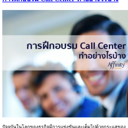
ปัจจุบันในโลกของธุรกิจมีการแข่งขันและเต็มไปด้วยกระแสของ