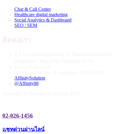
Chat & Call Center
Healthcare digital marketing
Social Analytics & Dashboard
SEO / SEM
ติดต่อเรา
6, 8 Soi Charansanitwong 51, Charansanitwong Rd.,
ฺBangbumru, Bang Phlat, Bangkok 10700
info@affinity.co.th
02-026-1456 (Sales & marketing: 02-026-1455)
AffinitySolution
@Affinity88
Copyright @ Published by Affinity 2024.
02-026-1456
แชทด่วนผ่านไลน์