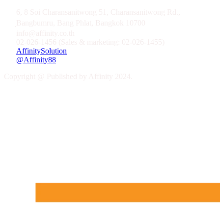
6, 8 Soi Charansanitwong 51, Charansanitwong Rd.,
ฺBangbumru, Bang Phlat, Bangkok 10700
info@affinity.co.th
02-026-1456 (Sales & marketing: 02-026-1455)
AffinitySolution
@Affinity88
Copyright @ Published by Affinity 2024.