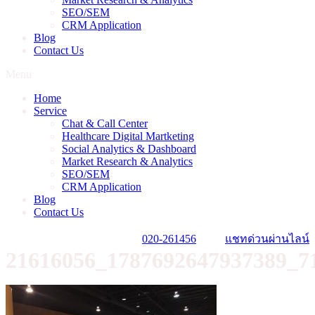
SEO/SEM
CRM Application
Blog
Contact Us
Menu
Home
Service
Chat & Call Center
Healthcare Digital Martketing
Social Analytics & Dashboard
Market Research & Analytics
SEO/SEM
CRM Application
Blog
Contact Us
020-261456
แชทด่วนผ่านไลน์
21616056_1787692647937389_7