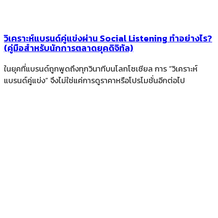
วิเคราะห์แบรนด์คู่แข่งผ่าน Social Listening ทำอย่างไร?
(คู่มือสำหรับนักการตลาดยุคดิจิทัล)
ในยุคที่แบรนด์ถูกพูดถึงทุกวินาทีบนโลกโซเชียล การ “วิเคราะห์
แบรนด์คู่แข่ง” จึงไม่ใช่แค่การดูราคาหรือโปรโมชั่นอีกต่อไป