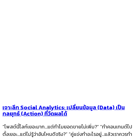
เจาะลึก Social Analytics: เปลี่ยนข้อมูล (Data) เป็น
กลยุทธ์ (Action) ที่วัดผลได้
“โพสต์นี้ไลก์เยอะมาก…แต่ทำไมยอดขายไม่เพิ่ม?” “ทำคอนเทนต์ไป
ตั้งเยอะ…แต่ไม่รู้ว่าอันไหนดีจริง?” “คู่แข่งทำอะไรอยู่…แล้วเราควรทำ