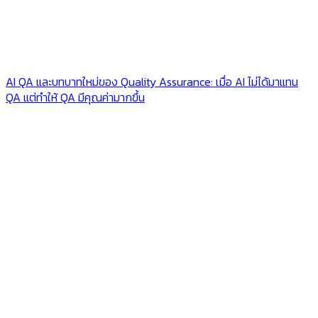
AI QA และบทบาทใหม่ของ Quality Assurance: เมื่อ AI ไม่ได้มาแทน
QA แต่ทำให้ QA มีคุณค่ามากขึ้น