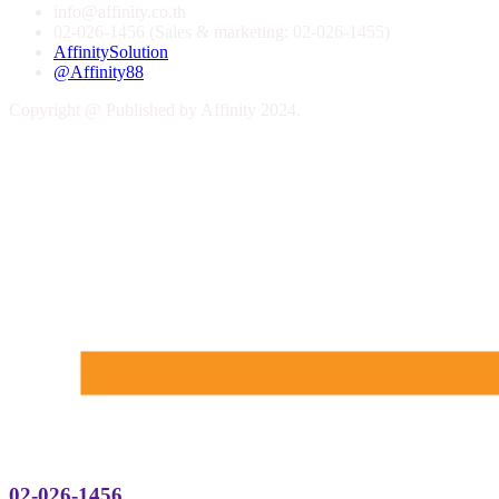
info@affinity.co.th
02-026-1456 (Sales & marketing: 02-026-1455)
AffinitySolution
@Affinity88
Copyright @ Published by Affinity 2024.
02-026-1456