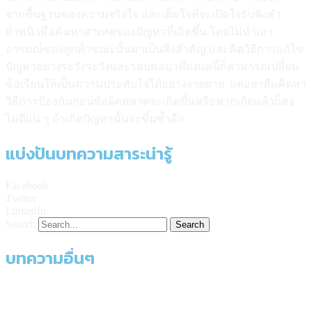
จากพื้นฐานของความจริงใจ และเต็มใจที่จะเปิดใจรับฟังคำ
ตำหนิ เพื่อค้นหาสาเหตุของปัญหาที่เกิดขึ้น โดยไม่นำเอา
อารมณ์ของลูกค้าขณะนั้นมาเป็นสิ่งสำคัญ และคิดวิธีการแก้ไข
ปัญหาอย่างระวังระวังและรอบคอบ เพียงแค่นี้ก็สามารถเปลี่ยน
ข้อเรียนให้เป็นความประทับใจได้อย่างง่ายดาย แต่อย่าลืมคิดหา
วิธีการป้องกันก่อนข้อผิดพลาดจะเกิดขึ้นหรือหากเกิดแล้วก็คง
ไม่ดีแน่ ๆ ถ้าเกิดปัญหานั้นจะขึ้นซ้ำอีก
แบ่งปันบทความสาระน่ารู้
Facebook
Twitter
LinkedIn
Search
Search
บทความอื่นๆ